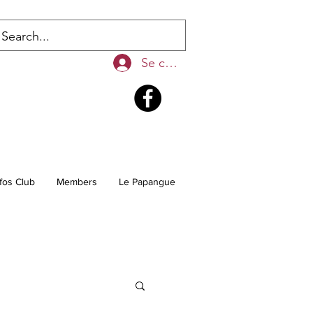
Se connecter
fos Club
Members
Le Papangue