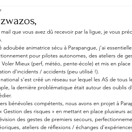
e
zwazos,
mail que vous avez dû recevoir par la ligue, je vous préc
b.
té adoubée animatrice sécu à Parapangue, j’ai essentiell
tionnement pour pilotes autonomes, des ateliers de ges
 Voler Mieux (perf, météo, pente-école) et mis en place
ion d’incidents / accidents (peu utilisé !).
national s’est créé un réseau sur lequel les AS de tous l
le, la dernière problématique était autour des oublis d
édier.
ivers bénévoles compétents, nous avons en projet à Par
« Gestion des risques » en mettant en place plusieurs act
révision des gestes de premiers secours, perfectionneme
oriques, ateliers de réflexions / échanges d’expériences