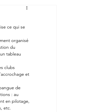
ise ce qui se 
ement organisé 
tion du 
 un tableau 
es clubs 
’accrochage et 
apangue de 
ions : au 
nt en pilotage, 
, etc.