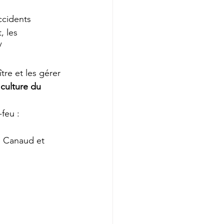
ccidents 
, les 
/ 
tre et les gérer 
culture du 
feu :
e Canaud et 