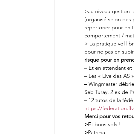
>au niveau gestion  
(organisé selon des 
répertorier pour en t
comportement / matéri
> La pratique vol lib
pour ne pas en subir
risque pour en prend
– Et en attendant et 
– Les « Live des AS 
– Wingmaster débrie
Seb Turay, 2 ex de 
– 12 tutos de la féd
https://federation.ff
Merci pour vos retour
>
Et bons vols !
>
Patricia