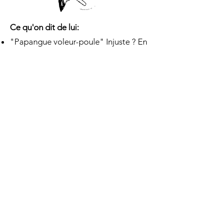
Ce qu'on dit de lui:
"Papangue voleur-poule" Injuste ? En
tout cas, cette réputation lui a valu
bien des coups de fusil.
"Rapiang kom in papang" la
papangue symbolise la rapacité
La prostitué est parfois qualifiée de
"fanm papang" (femme-papangue)
Le proverbe "Papang i manz tektek"
signifie que la loi du plus fort est
toujours la meilleure.(5)
"a li fé do feu pareil nid d'papangue"
ou "il fait un feu de bois mal arrangé
comme un nid de papangue" d'après