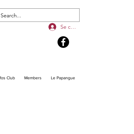
Se connecter
fos Club
Members
Le Papangue